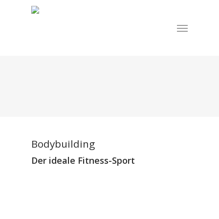
Skip
to
Menu
main
content
Bodybuilding
Der ideale Fitness-Sport