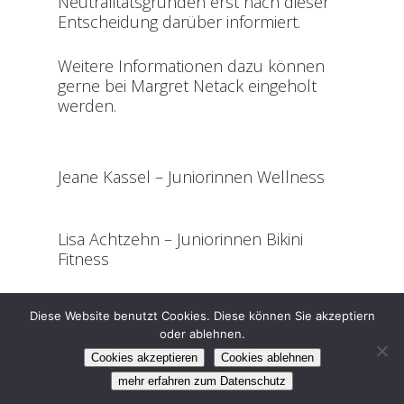
Neutralitätsgründen erst nach dieser
Entscheidung darüber informiert.
Weitere Informationen dazu können
gerne bei Margret Netack eingeholt
werden.
Jeane Kassel – Juniorinnen Wellness
Lisa Achtzehn – Juniorinnen Bikini
Fitness
Diese Website benutzt Cookies. Diese können Sie akzeptiern
oder ablehnen.
©2024 DBFV e.V.
Impressum
Datenschutz
Cookies akzeptieren
Cookies ablehnen
facebook
instagram
mehr erfahren zum Datenschutz