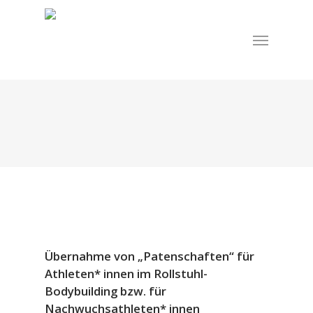
Skip
to
Menu
main
content
Übernahme von „Patenschaften“ für
Athleten* innen im Rollstuhl-
Bodybuilding bzw. für
Nachwuchsathleten* innen