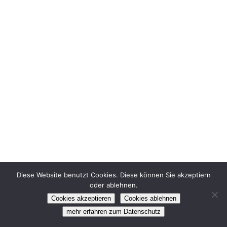
Diese Website benutzt Cookies. Diese können Sie akzeptiern
oder ablehnen.
©2024 DBFV e.V.
Impressum
Datenschutz
Cookies akzeptieren
Cookies ablehnen
facebook
instagram
mehr erfahren zum Datenschutz