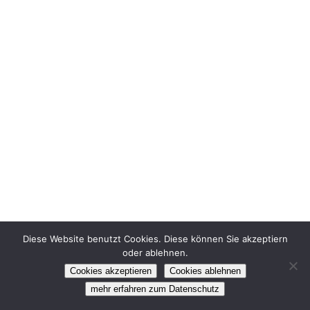
Diese Website benutzt Cookies. Diese können Sie akzeptiern
oder ablehnen.
©2024 DBFV e.V.
Impressum
Datenschutz
Cookies akzeptieren
Cookies ablehnen
facebook
instagram
mehr erfahren zum Datenschutz