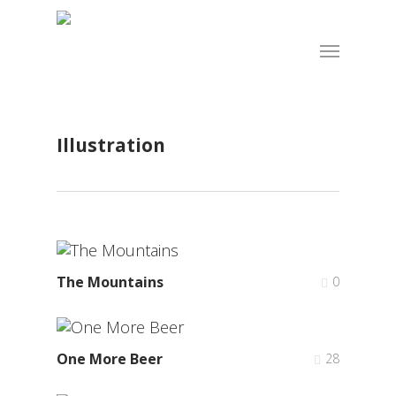
Skip
to
Menu
main
content
Illustration
The Mountains
0
One More Beer
28