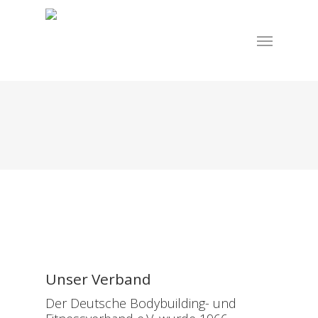
Skip
to
Menu
main
content
Unser Verband
Der Deutsche Bodybuilding- und