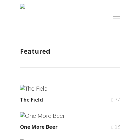
Skip
to
Menu
main
content
Featured
The Field
77
One More Beer
28