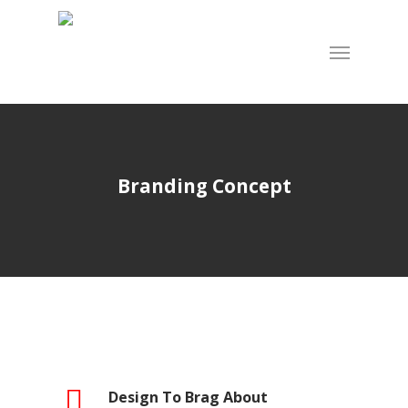
Skip
to
Menu
main
content
Branding Concept
Design To Brag About