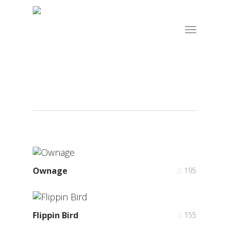
Skip
to
Menu
main
content
HTML/CSS
Ownage
195
Flippin Bird
155