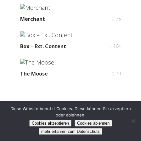
Merchant
75
Box – Ext. Content
104
The Moose
70
Diese Website benutzt Cookies. Diese können Sie akzeptiern
oder ablehnen.
©2024 DBFV e.V.
Impressum
Datenschutz
Cookies akzeptieren
Cookies ablehnen
facebook
instagram
mehr erfahren zum Datenschutz